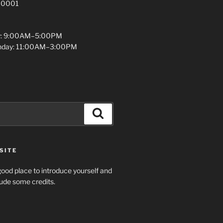
 10001
y: 9:00AM–5:00PM
unday: 11:00AM–3:00PM
Search
SITE
ood place to introduce yourself and
clude some credits.