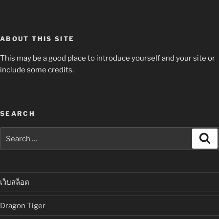
ABOUT THIS SITE
This may be a good place to introduce yourself and your site or
include some credits.
SEARCH
Search
Se
for:
เว็บสล็อต
Dragon Tiger