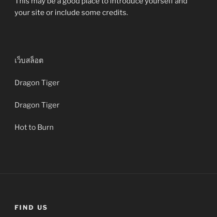
This may be a good place to introduce yourself and
your site or include some credits.
เว็บสล็อต
Dragon Tiger
Dragon Tiger
Hot to Burn
FIND US