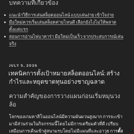
บทความที่เกี่ยวข้อง
แนะนำวิธีการเล่นสล็อตออนไลน์ แบบเล่นง่าย เข้าใจง่าย
มือใหม่ควรเริ่มเล่นสล็อตค่ายไหนดี เลือกยังไงไม่ให้พลาด
ตั้งแต่แรก
สอนการอ่านไพ่บาคาร่า มือใหม่เป็นเร็ว จากประสบการณ์เล่น
จริง
POSTED
JULY 5, 2026
ON
เทคนิคการตั้งเป้าหมายสล็อตออนไลน์: สร้าง
กำไรและหยุดขาดทุนอย่างชาญฉลาด
ความสำคัญของการวางแผนก่อนเริ่มหมุนวง
ล้อ
โลกของเกมคาสิโนออนไลน์มีความผันผวนสูงมาก การจะเข้า
มามีส่วนร่วมในกิจกรรมนี้โดยไม่มีการเตรียมตัวที่ดี เปรียบ
เสมือนการเดินเข้าสู่สนามรบโดยไม่มีแผนที่และอาวุธ การ
ตั้ง