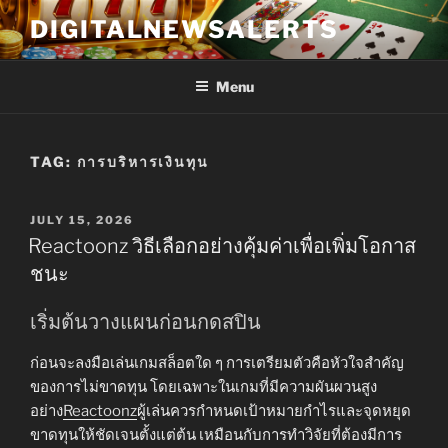
Skip
DIGITALNEWSALERTS
to
content
Menu
TAG:
การบริหารเงินทุน
POSTED
JULY 15, 2026
ON
Reactoonz วิธีเลือกอย่างคุ้มค่าเพื่อเพิ่มโอกาส
ชนะ
เริ่มต้นวางแผนก่อนกดสปิน
ก่อนจะลงมือเล่นเกมสล็อตใด ๆ การเตรียมตัวคือหัวใจสำคัญ
ของการไม่ขาดทุน โดยเฉพาะในเกมที่มีความผันผวนสูง
อย่าง
Reactoonz
ผู้เล่นควรกำหนดเป้าหมายกำไรและจุดหยุด
ขาดทุนให้ชัดเจนตั้งแต่ต้น เหมือนกับการทำวิจัยที่ต้องมีการ