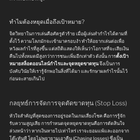
ทำไมต้องหยุดเมื่อถึงเป้าหมาย?
จิตวิทยาในการเล่นคือศัตรูตัวร้าย เมื่อผู้เล่นทำกำไรได้ตามที่
ตั้งไว้ ความโลภมักจะเข้ามาครอบงำ ทำให้อยากเล่นต่อเพื่อ
หวังผลกำไรที่สูงขึ้น แต่สถิติแสดงให้เห็นว่าโอกาสที่จะเสียเงิน
คืนไปทั้งหมดมีสูงกว่าการชนะเพิ่มอีกเท่าตัว ดังนั้น การ
ตั้งเป้า
หมายสล็อตออนไลน์กำไรและจุดหยุดขาดทุน
จึงเป็นการ
บังคับวินัยให้เรารู้จักพอในสิ่งที่ได้มา และรักษาผลกำไรนั้นไว้
ก่อนจะสายเกินไป
กลยุทธ์การจัดการจุดตัดขาดทุน (Stop Loss)
หัวใจสำคัญที่สุดของการอยู่รอดในเกมเสี่ยงโชค คือการรู้จัก
รับความสูญเสีย การกำหนดจุดหยุดขาดทุนคือการตัดสินใจ
ล่วงหน้าว่า หากเงินหายไปเท่าไหร่ เราจะยอมแพ้และออกจาก
โต๊ะทันที โดยไม่พยายามเอาคืน (Chasing losses) ซึ่งเป็น