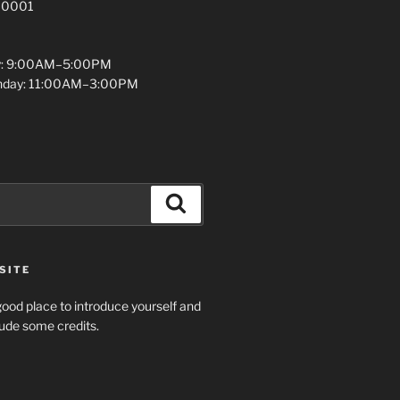
 10001
y: 9:00AM–5:00PM
unday: 11:00AM–3:00PM
Search
SITE
ood place to introduce yourself and
clude some credits.