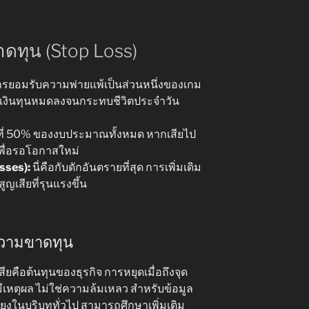
ดทุน (Stop Loss)
ด การยอมรับความพ่ายแพ้เป็นส่วนหนึ่งของเกม
้เงินทุนหมดลงจนกระทบชีวิตประจำวัน
้ที่ 50% ของงบประมาณทั้งหมด หากเสียไป
้นเพื่อรอโอกาสใหม่
sses):
นี่คือกับดักอันตรายที่สุด การเพิ่มเดิม
ูญเสียที่รุนแรงขึ้น
ความขาดทุน
สียคือต้นทุนของธุรกิจ การหยุดเมื่อถึงจุด
ีเหตุผล ไม่ใช่ความล้มเหลว สำหรับข้อมูล
ี่ยงในบริบททั่วไป สามารถศึกษาเพิ่มเติม