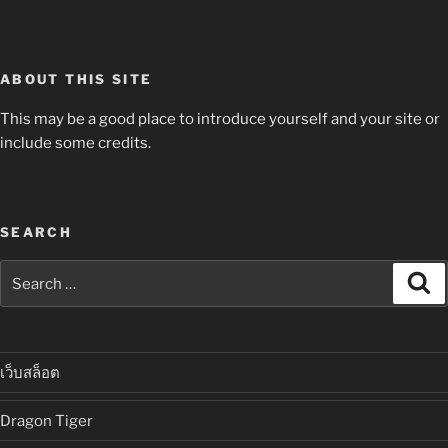
ABOUT THIS SITE
This may be a good place to introduce yourself and your site or
include some credits.
SEARCH
Search
Se
for:
เว็บสล็อต
Dragon Tiger