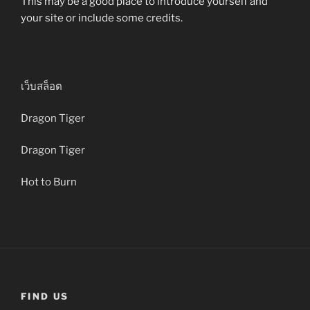
This may be a good place to introduce yourself and
your site or include some credits.
เว็บสล็อต
Dragon Tiger
Dragon Tiger
Hot to Burn
FIND US