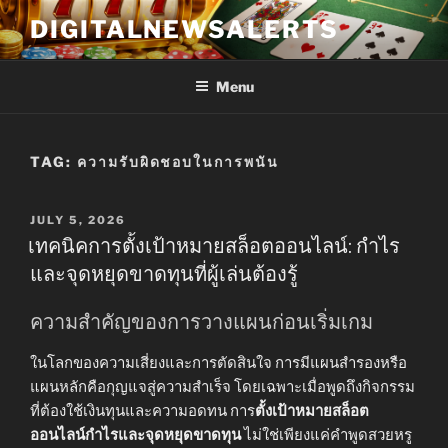
Skip
DIGITALNEWSALERTS
to
content
Menu
TAG:
ความรับผิดชอบในการพนัน
POSTED
JULY 5, 2026
ON
เทคนิคการตั้งเป้าหมายสล็อตออนไลน์: กำไร
และจุดหยุดขาดทุนที่ผู้เล่นต้องรู้
ความสำคัญของการวางแผนก่อนเริ่มเกม
ในโลกของความเสี่ยงและการตัดสินใจ การมีแผนสำรองหรือ
แผนหลักคือกุญแจสู่ความสำเร็จ โดยเฉพาะเมื่อพูดถึงกิจกรรม
ที่ต้องใช้เงินทุนและความอดทน การ
ตั้งเป้าหมายสล็อต
ออนไลน์กำไรและจุดหยุดขาดทุน
ไม่ใช่เพียงแค่คำพูดสวยหรู