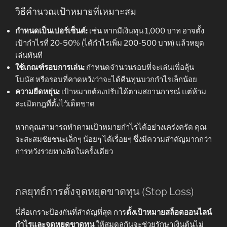
วิธีคำนวณเป้าหมายที่เหมาะสม
กำหนดเป็นเปอร์เซ็นต์:
เช่น หากมีเงินทุน 1,000 บาท อาจตั้ง
เป้ากำไรที่ 20-50% (ได้กำไรเพิ่ม 200-500 บาท) แล้วหยุด
เล่นทันที
ใช้เกณฑ์รอบการเล่น:
กำหนดจำนวนรอบที่จะเล่นเพื่อลุ้น
โบนัส หรือรอบที่คาดหวังว่าจะได้คืนทุนบวกกำไรเล็กน้อย
ความยืดหยุ่น:
เป้าหมายต้องปรับได้ตามสถานการณ์ แต่ห้าม
ละเมิดกฎที่ตั้งไว้เด็ดขาด
หากคุณสามารถทำตามเป้าหมายกำไรได้อย่างเคร่งครัด คุณ
จะสะสมชัยชนะเล็กๆ น้อยๆ ได้เรื่อยๆ ซึ่งมีความสำคัญมากกว่า
การหวังรวยทางลัดในครั้งเดียว
กลยุทธ์การตั้งจุดหยุดขาดทุน (Stop Loss)
นี่คือเกราะป้องกันที่สำคัญที่สุด การ
ตั้งเป้าหมายสล็อตออนไลน์
กำไรและจุดหยุดขาดทุน
ให้สมดุลกันจะช่วยรักษาเงินต้นไม่