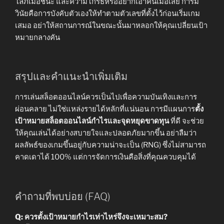
โลภเมื่อชนะ และความโกรธหรืออยากเอาคืนเมื่อเสีย การมี
วินัยคือการบังคับตัวเองให้ทำตามตัวเลขที่ตั้งไว้ก่อนเริ่มเกม
เสมอ อย่าให้สถานการณ์ในขณะนั้นมาหลอกให้คุณเปลี่ยนเป้า
หมายกลางคัน
สรุปและคำแนะนำเพิ่มเติม
การเล่นสล็อตออนไลน์ควรเป็นไปเพื่อความบันเทิงและการ
ผ่อนคลาย ไม่ใช่แหล่งรายได้หลักที่แน่นอน การมีแผนการ
ตั้ง
เป้าหมายสล็อตออนไลน์กำไรและจุดหยุดขาดทุน
ที่ดี จะช่วย
ให้คุณเล่นได้อย่างสบายใจและปลอดภัยมากขึ้น อย่าลืมว่า
ผลลัพธ์ของเกมขึ้นอยู่กับความน่าจะเป็น (RNG) ซึ่งไม่สามารถ
คาดเดาได้ 100% แต่การจัดการเงินคือสิ่งที่คุณควบคุมได้
คำถามที่พบบ่อย (FAQ)
Q: ควรตั้งเป้าหมายกำไรเท่าไหร่จึงจะเหมาะสม?