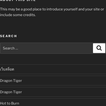
This may be a good place to introduce yourself and your site or
include some credits.
SEARCH
Search
Se
for:
เว็บสล็อต
Dragon Tiger
Dragon Tiger
Hot to Burn