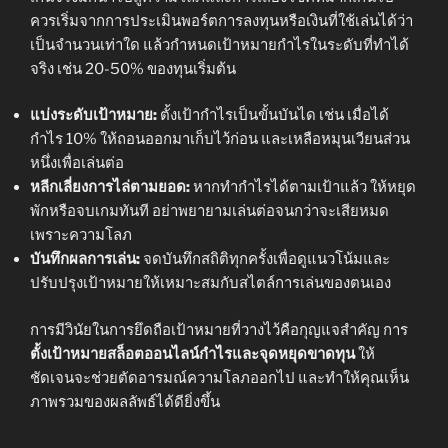
ควรเริ่มจากการประเมินพอร์ตการลงทุนหรือเงินที่ใช้เล่นได้ว่า
เป็นจำนวนเท่าใด แล้วกำหนดเป้าหมายกำไรในระดับที่ทำได้
จริง เช่น 20-50% ของทุนเริ่มต้น
แบ่งระดับเป้าหมาย:
ตั้งเป้ากำไรเป็นขั้นบันได เช่น เมื่อได้
กำไร 10% ให้ถอนออกมาเก็บไว้ก่อน และเหลือหมุนเวียนส่วน
หนึ่งเพื่อเล่นต่อ
หลีกเลี่ยงการไล่ตามยอด:
หากทำกำไรได้ตามเป้าแล้ว ให้หยุด
พักหรือจบเกมทันที อย่าพยายามเล่นต่อจนกว่าจะเสียหมด
เพราะความโลภ
บันทึกผลการเล่น:
จดบันทึกสถิติทุกครั้งเพื่อดูแนวโน้มและ
ปรับปรุงเป้าหมายให้เหมาะสมกับสไตล์การเล่นของตนเอง
การมีวินัยในการยึดถือเป้าหมายที่วางไว้คือกุญแจสำคัญ การ
ตั้งเป้าหมายสล็อตออนไลน์กำไรและจุดหยุดขาดทุน
ให้
ชัดเจนจะช่วยตัดอารมณ์ความโลภออกไป และทำให้คุณเห็น
ภาพรวมของผลลัพธ์ได้ดียิ่งขึ้น