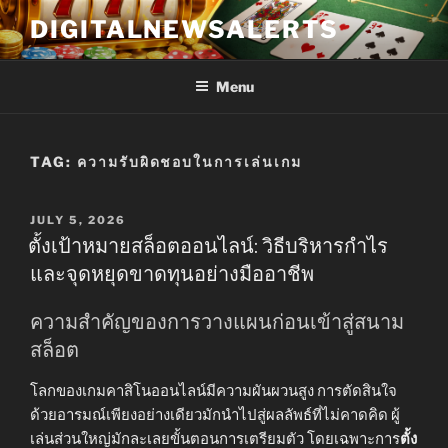
Skip
DIGITALNEWSALERTS
to
content
Menu
TAG:
ความรับผิดชอบในการเล่นเกม
POSTED
JULY 5, 2026
ON
ตั้งเป้าหมายสล็อตออนไลน์: วิธีบริหารกำไร
และจุดหยุดขาดทุนอย่างมืออาชีพ
ความสำคัญของการวางแผนก่อนเข้าสู่สนาม
สล็อต
โลกของเกมคาสิโนออนไลน์มีความผันผวนสูง การตัดสินใจ
ด้วยอารมณ์เพียงอย่างเดียวมักนำไปสู่ผลลัพธ์ที่ไม่คาดคิด ผู้
เล่นส่วนใหญ่มักละเลยขั้นตอนการเตรียมตัว โดยเฉพาะการ
ตั้ง