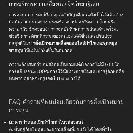
การบริหารความเสี่ยงและจิตวิทยาผู้เล่น
การควบคุมอารมณ์คือกุญแจสำคัญ เมื่อคุณตั้งเป้าไว้แล้ว ต้อง
ยึดมั่นตามแผนอย่างเคร่งครัด อย่าปล่อยให้ความโลภหรือ
ความกลัวเข้าครอบงำ การจดบันทึกผลการเล่นแต่ละครั้งจะ
ช่วยวิเคราะห์พฤติกรรมของตนเองได้ดีขึ้น และปรับปรุง
กลยุทธ์ในการ
ตั้งเป้าหมายสล็อตออนไลน์กำไรและจุดหยุด
ขาดทุน
ให้แม่นยำยิ่งขึ้นในอนาคต
ควรระลึกเสมอว่าเกมสล็อตเป็นเกมแห่งโอกาส ไม่มีระบบใด
การันตีผลชนะ 100% การมีวินัยทางการเงินและการรู้จักพอคือ
หนทางเดียวที่จะอยู่รอดในระยะยาวได้
FAQ: คำถามที่พบบ่อยเกี่ยวกับการตั้งเป้าหมาย
การเล่น
Q: ควรกำหนดเป้ากำไรเท่าไหร่ต่อรอบ?
A: ขึ้นอยู่กับเงินทุนและความเสี่ยงที่ยอมรับได้ โดยทั่วไป