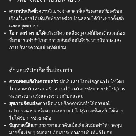
ความบันเทิงชั่วคราว
ในบางช่วงเวลาที่เครียดงานหรือเครียด
เรื่องอื่น การได้เล่นสักพักอาจช่วยผ่อนคลายได้บ้างหากตั้งสติ
และหยุดตรงจุด
โอกาสสร้างรายได้
แม้จะมีความเสี่ยงสูง แต่ก็มีคนจำนวนน้อย
ที่สามารถทำกำไรจากการเล่นสล็อตได้จริง หากมีทักษะและ
การบริหารความเสี่ยงที่ดีเยี่ยม
ด้านลบที่มักเกิดขึ้นบ่อยกว่า
ความขัดแย้งในครอบครัว
เมื่อเงินหายไปหรือถูกนำไปใช้โดย
ไม่บอกคนในครอบครัว ความไว้วางใจจะพังทลาย นำไปสู่การ
ทะเลาะเบาะแว้งและความเครียดสะสม
สุขภาพจิตแย่ลง
การติดเกมหรือติดพนันทำให้อารมณ์
แปรปรวน หงุดหงิดง่าย และอาจนำไปสู่ภาวะซึมเศร้าได้หาก
ไม่ได้รับการช่วยเหลือ
ปัญหาหนี้สิน
การพยายามเอาคืนเมื่อเสียเงินมักทำให้ขาดทุน
มากขึ้นเรื่อยๆ จนกลายเป็นภาระทางการเงินที่แก้ไม่ตก