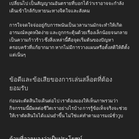
เปลี่ยนไป เป็นสัญญาณอันตรายที่บอกได้ว่าเราอาจจะกำลัง
เดินเข้าใกล้กับหายนะทางจิตใจและสังคม
การใจจดใจจ่ออยู่กับการพนันเป็นเวลานานมักจะทำให้เกิด
อารมณ์หงุดหงิดง่าย และถูกกระตุ้นด้วยเรื่องเล็กน้อยจนกลาย
เป็นความก้าวร้าว ซึ่งสิ่งเหล่านี้คือจุดเริ่มต้นของปัญหา
ครอบครัวที่แก้ยากมาก หากไม่มีการวางแผนหรือตั้งสติให้ดีตั้ง
แต่เนิ่นๆ
ข้อดีและข้อเสียของการเล่นสล็อตที่ต้อง
ยอมรับ
ก่อนจะตัดสินใจเดินต่อไป เราต้องมองให้เห็นภาพรวมว่า
กิจกรรมนี้มีผลต่อชีวิตเราอย่างไรบ้าง การรู้ข้อเท็จจริงจะช่วย
ให้เราตัดสินใจได้แม่นยำขึ้น ไม่ใช่แค่ทำตามอารมณ์ชั่ววูบ
ด้านที่อาจมองว่าเป็นประโยชน์