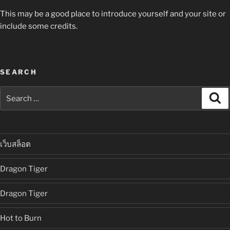
This may be a good place to introduce yourself and your site or
include some credits.
SEARCH
Search
Se
for:
เว็บสล็อต
Dragon Tiger
Dragon Tiger
Hot to Burn