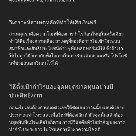
วิเคราะห์สาเหตุหลักที่ทำให้เสียเงินฟรี
สาเหตุแรกคือความโลภที่ต้องการกำไรก้อนใหญ่ในครั้งเดียว
ทำให้ลืมเรื่องความเสี่ยง สาเหตุที่สองคือการไม่เข้าใจระบบ
สมาชิกและสิทธิประโยชน์ต่าง ๆ ที่แพลตฟอร์มมีให้ ซึ่งถ้าเรา
ใช้ไม่ถูกวิธีก็เท่ากับทิ้งโอกาสในการรับแต้มสะสมหรือโปรโมชั่
นที่ช่วยถนอมเงินทุนไว้ได้
วิธีตั้งเป้ากำไรและจุดหยุดขาดทุนอย่างมี
ประสิทธิภาพ
ก่อนเริ่มเล่นต้องกำหนดตัวเลขให้ชัดเจนว่าวันนี้จะเล่นด้วยงบ
ประมาณเท่าไหร่ และเมื่อไหร่ที่ต้องเลิก ถ้าถึงจุดนั้นแล้วต้อง
หยุดทันทีแม้จะเสียใจก็ตาม การมีวินัยคือหัวใจสำคัญของการ
ทำกำไรระยะยาว ไม่ใช่แค่การพึ่งพาความโชคดี