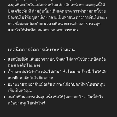
สูงสุดที่จะเสียในแต่ละวันหรือแต่ละสัปดาห์ หากแตะจุดนี้ให้
ปิดเครื่องทันที ห้ามกู้หนี้มาเติมเด็ดขาด การทำตามกฎนี้ช่วย
ป้องกันไม่ให้ปัญหาเล็กๆ กลายเป็นหายนะทางการเงินในระยะ
ยาว ซึ่งสอดคล้องกับแนวทางที่หน่วยงานด้านสาธารณสุข
แนะนำให้ทำเพื่อลดผลกระทบจากการพนัน
เทคนิคการจัดการเงินระหว่างเล่น
แยกบัญชีเงินเล่นออกจากบัญชีหลัก ไม่ควรใช้บัตรเดบิตหรือ
บัตรเครดิตโดยตรง
ตั้งเวลาเล่นให้จำกัด เช่น ไม่เกิน 1 ชั่วโมงต่อครั้ง เพื่อไม่ให้เสีย
สมาธิและตัดสินใจผิดพลาด
อย่าพยายามเอาคืนเมื่อเสีย เพราะนี่คือกับดักที่ทำให้ขาดทุน
เพิ่มเป็นทวีคูณ
จดบันทึกผลการเล่นทุกครั้ง เพื่อให้รู้สถานะจริงว่าวันนี้กำไร
หรือขาดทุนไปเท่าไหร่