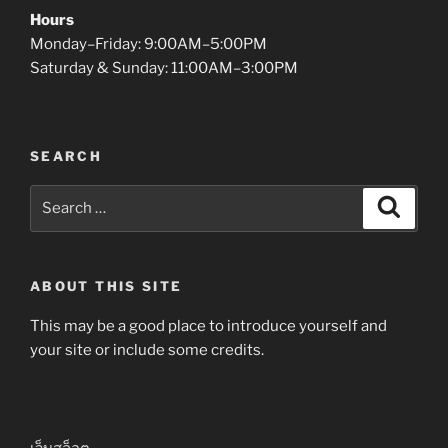
Hours
Monday–Friday: 9:00AM–5:00PM
Saturday & Sunday: 11:00AM–3:00PM
SEARCH
Search
Search
for:
ABOUT THIS SITE
This may be a good place to introduce yourself and
your site or include some credits.