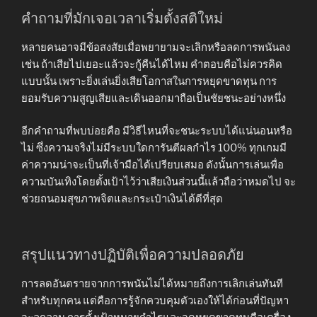
คำถามที่มักเจอเวลาเริ่มตั้งสติใหม่
หลายคนอาจมีข้อสงสัยเมื่อพยายามจะเลิกหรือลดการพนันลง
เช่น ถ้าเสียไปเยอะแล้วจะกู้คืนได้ไหม คำตอบคือไม่ควรคิด
แบบนั้น เพราะยิ่งเล่นยิ่งเสียโอกาสในการหยุดขาดทุน การ
ยอมรับความสูญเสียและเดินออกมาถือเป็นชัยชนะอย่างหนึ่ง
อีกคำถามที่พบบ่อยคือ มีวิธีไหนที่จะชนะระบบได้แน่นอนหรือ
ไม่ ซึ่งความจริงไม่มีระบบใดการันตีผลกำไร 100% ทุกเกมมี
ค่าความน่าจะเป็นที่เจ้ามือได้เปรียบเสมอ ดังนั้นการเล่นเพื่อ
ความบันเทิงโดยตั้งเป้าไว้ว่าเสียเงินส่วนนี้แล้วถือว่าหมดไป จะ
ช่วยถนอมสุขภาพจิตและกระเป๋าเงินได้ดีที่สุด
สรุปแนวทางปฏิบัติเพื่อความปลอดภัย
การลดอันตรายจากการพนันไม่ได้หมายถึงการเลิกเล่นทันที
สำหรับทุกคน แต่คือการรู้จักควบคุมตัวเองให้ได้ก่อนที่ปัญหา