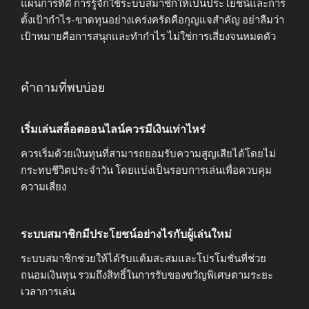
แผนการที่ดี การรู้จักใช้ระบบสมาชิกให้เป็นประโยชน์และการ
ตั้งเป้ากำไร-ขาดทุนอย่างเคร่งครัดคือกุญแจสำคัญ อย่าลืมว่า
เป้าหมายคือการสนุกและทำกำไร ไม่ใช่การเสี่ยงจนหมดตัว
คำถามที่พบบ่อย
เริ่มเล่นสล็อตออนไลน์ควรมีเงินเท่าไหร่
ควรเริ่มด้วยเงินทุนที่สามารถยอมรับความสูญเสียได้โดยไม่
กระทบชีวิตประจำวัน โดยแบ่งเป็นรอบการเล่นเพื่อควบคุม
ความเสี่ยง
ระบบสมาชิกมีประโยชน์อย่างไรกับผู้เล่นใหม่
ระบบสมาชิกช่วยให้ได้รับแต้มสะสมและโปรโมชั่นที่ช่วย
ถนอมเงินทุน รวมถึงสิทธิ์ในการรับของขวัญพิเศษตามระยะ
เวลาการเล่น