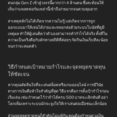
คนกลุ่ม Gen Z เข้าสู่วงจรนี้มากกว่า 4 ล้านคน ซึ่งสะท้อนให้
เห็นว่าแพลตฟอร์มเหล่านี้เข้าถึงง่ายมากจนควบคุมยาก
สาเหตุหลักไม่ได้เกิดจากความไม่รู้ แต่เกิดจากการถูก
ออกแบบมาให้เล่นได้ง่ายและหลอกล่อด้วยระบบโบนัสที่ดูมี
เหตุผล ทำให้ผู้เล่นคิดว่าตัวเองสามารถทำกำไรได้จริง ทั้งที่ใน
ความเป็นจริงคือกับดักทางสถิติที่ค่อยๆ กัดกินเงินเก็บทีละน้อย
จนกว่าจะหมดตัว
วิธีกำหนดเป้าหมายกำไรและจุดหยุดขาดทุน
ให้ชัดเจน
หากคุณตัดสินใจที่จะเล่นสล็อตหรือเกมออนไลน์ การมีวินัย
ทางการเงินคือหัวใจสำคัญที่สุด วิธีแรกคือการตั้งเป้ากำไรก่อน
เริ่มเล่น เช่น กำหนดไว้ว่าถ้าได้ครบ 500 บาทจะเลิกทันที อย่า
โลภเพิ่มเพราะระบบมักจะจูงใจให้เราเล่นต่อเมื่อชนะเล็กน้อย
ส่วนจุดหยุดขาดทุนก็สำคัญไม่แพ้กัน คุณต้องกำหนดวงเงิน