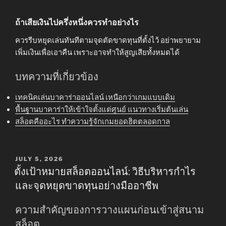
ถ้าเสียเงินไปครึ่งหนึ่งควรทำอย่างไร
ควรรีบหยุดเล่นทันทีตามจุดตัดขาดทุนที่ตั้งไว้ อย่าพยายาม
เพิ่มเงินเพื่อเอาคืน เพราะอาจทำให้สูญเสียทั้งหมดได้
บทความที่เกี่ยวข้อง
เทคนิคเล่นบาคาร่าออนไลน์ เหนือกว่าเกมแบบเดิม
พื้นฐานบาคาร่าให้เข้าใจตั้งแต่ศูนย์ แนวทางเริ่มต้นเล่น
สล็อตคืออะไร ทำความรู้จักเกมยอดฮิตตลอดกาล
POSTED
JULY 5, 2026
ON
ตั้งเป้าหมายสล็อตออนไลน์: วิธีบริหารกำไร
และจุดหยุดขาดทุนอย่างมืออาชีพ
ความสำคัญของการวางแผนก่อนเข้าสู่สนาม
สล็อต