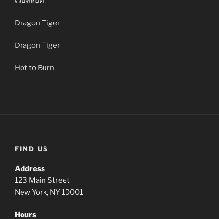
เว็บสล็อต
Dragon Tiger
Dragon Tiger
Hot to Burn
FIND US
Address
123 Main Street
New York, NY 10001
Hours