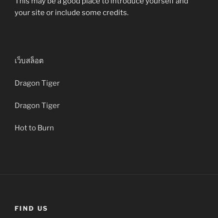
This may be a good place to introduce yourself and
your site or include some credits.
เว็บสล็อต
Dragon Tiger
Dragon Tiger
Hot to Burn
FIND US