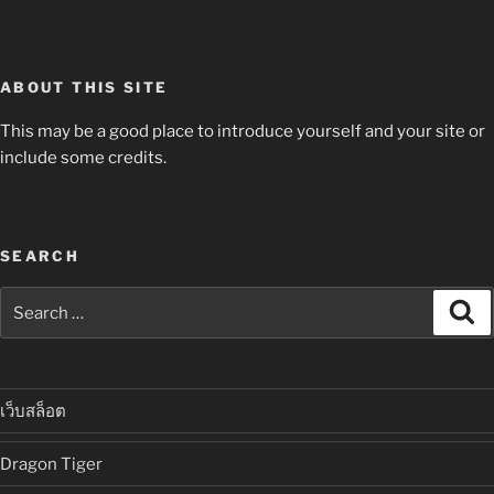
ABOUT THIS SITE
This may be a good place to introduce yourself and your site or
include some credits.
SEARCH
Search
Se
for:
เว็บสล็อต
Dragon Tiger