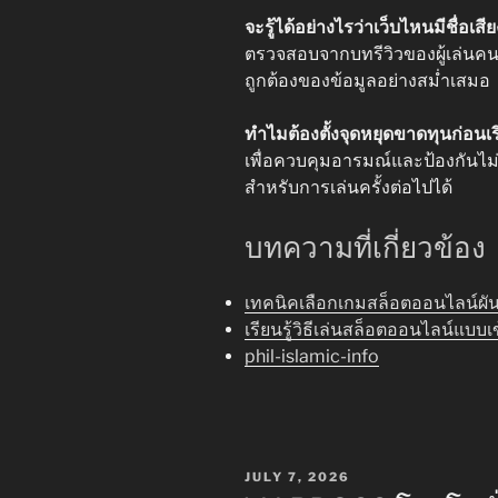
จะรู้ได้อย่างไรว่าเว็บไหนมีชื่อเสีย
ตรวจสอบจากบทรีวิวของผู้เล่นคน
ถูกต้องของข้อมูลอย่างสม่ำเสมอ
ทำไมต้องตั้งจุดหยุดขาดทุนก่อนเริ
เพื่อควบคุมอารมณ์และป้องกันไม่ให้
สำหรับการเล่นครั้งต่อไปได้
บทความที่เกี่ยวข้อง
เทคนิคเลือกเกมสล็อตออนไลน์ผันผ
เรียนรู้วิธีเล่นสล็อตออนไลน์แบบเข้า
phil-islamic-info
POSTED
JULY 7, 2026
ON