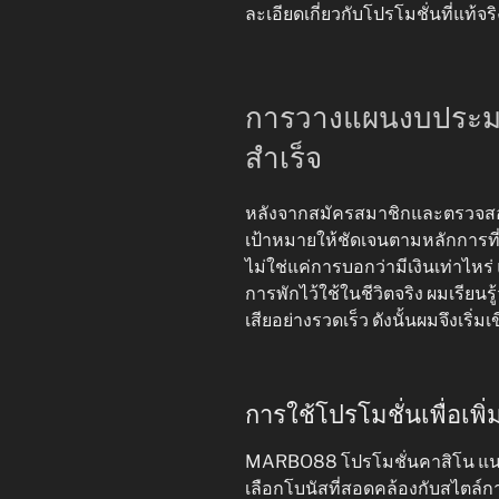
ละเอียดเกี่ยวกับโปรโมชั่นที่แท้
การวางแผนงบประม
สำเร็จ
หลังจากสมัครสมาชิกและตรวจสอบข้อ
เป้าหมายให้ชัดเจนตามหลักการท
ไม่ใช่แค่การบอกว่ามีเงินเท่าไห
การพักไว้ใช้ในชีวิตจริง ผมเรียน
เสียอย่างรวดเร็ว ดังนั้นผมจึงเร
การใช้โปรโมชั่นเพื่อเพ
MARBO88 โปรโมชั่นคาสิโน แนวท
เลือกโบนัสที่สอดคล้องกับสไตล์ก