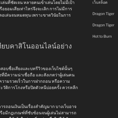
เว็บสล็อต
่นที่ชัดเจน หลายคนเข้าเล่นโดยไม่มีเป้า
รือยอมเสียเท่าไหร่จึงจะเลิก การไม่มีการ
Dragon Tiger
กเผลอเล่นจนหมดทุน เพราะขาดวินัยในการ
Dragon Tiger
Hot to Burn
เทียบคาสิโนออนไลน์อย่าง
สอบชื่อเสียงและบทรีวิวของเว็บไซต์นั้นๆ
่มีความน่าเชื่อถือ และสังเกตว่าผู้เล่นคน
เช่น ความรวดเร็วในการฝากถอน หรือความ
วัติการโกงหรือปิดตัวหนีบ่อยครั้ง ควรหลีก
ารถอนเงินเป็นเรื่องสำคัญมาก บางเว็บอาจ
 หรือมีกฎเกณฑ์ที่ซับซ้อนจนผู้เล่นไม่สามารถ