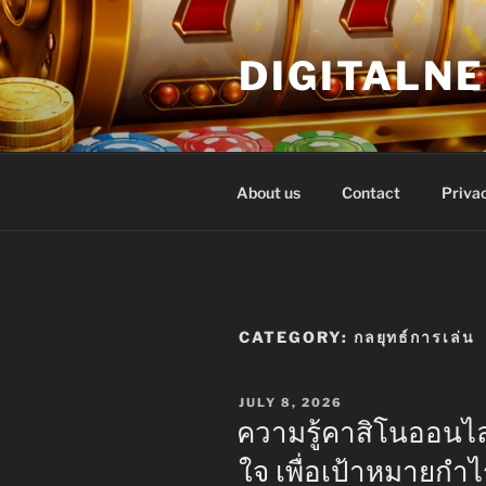
Skip
to
DIGITALN
content
About us
Contact
Privac
CATEGORY:
กลยุทธ์การเล่น
POSTED
JULY 8, 2026
ON
ความรู้คาสิโนออนไล
ใจ เพื่อเป้าหมายกำไ