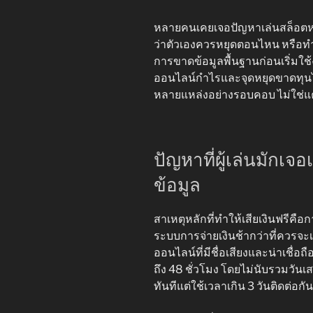
หลายคนเคยเจอปัญหาเล่นสล็อตหรือ
ว่าตัวเองควรหยุดตอนไหน หรือทำไ
การขาดข้อมูลพื้นฐานก่อนเริ่มใช
ออนไลน์กำไรและจุดหยุดขาดทุนได
หลายแหล่งอย่างรอบคอบ ไม่ใช่แค
ปัญหาที่ผู้เล่นมักเจอ
ข้อมูล
สาเหตุหลักที่ทำให้เสียเงินฟรีคือก
ระบบการจ่ายเงินช้ากว่าที่ควรจ
ออนไลน์ที่มีชื่อเสียงและน่าเชื
ถึง 48 ชั่วโมง โดยไม่นับรวมวันเส
ทันทีแต่ใช้เวลาเกิน 3 วันติดต่อกั