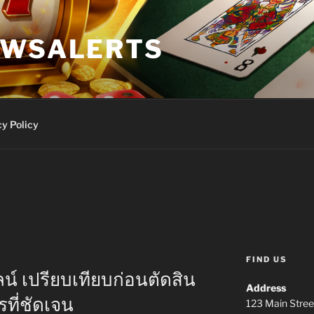
EWSALERTS
y Policy
FIND US
น์ เปรียบเทียบก่อนตัดสิน
Address
รที่ชัดเจน
123 Main Stree