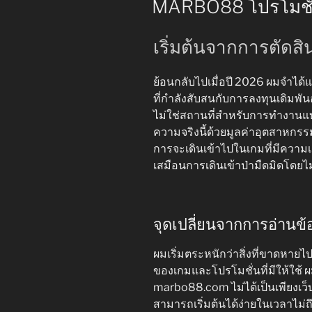
MARBO88 โปรโมชั
เริ่มต้นจากการตัดสิ
ย้อนกลับไปเมื่อปี 2026 ผมจำได้
ที่กำลังสับสนกับการลงทุนเดิมพัน
ไม่ใช่สถานที่สำหรับการทำงานแบ
ความจริงนี้ด้วยมูลค่าอุตสาหกรรมท
การจะเดินเข้าไปในเกมที่มีความเส
เสมือนการเดินเข้าป่ามืดมิดโดยไ
จุดเปลี่ยนจากการอ่านข้อ
ผมเริ่มตระหนักว่าสิ่งที่ขาดหาย
ของเกมและโปรโมชั่นที่มีให้ใช้
marbo88.com ไม่ได้เป็นเพียงเว็บ
สามารถเริ่มต้นได้ง่ายในเวลาไม่ถ