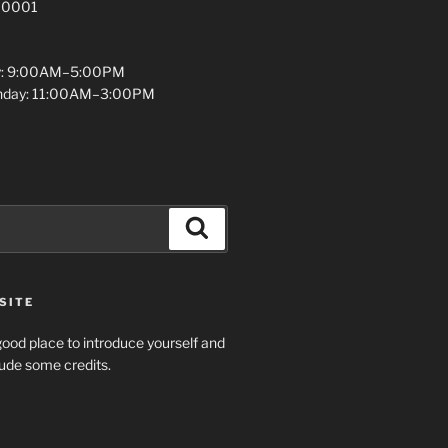
 10001
y: 9:00AM–5:00PM
unday: 11:00AM–3:00PM
Search
SITE
ood place to introduce yourself and
clude some credits.