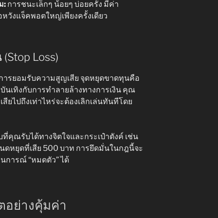
ม:
การชนะเล็กๆ น้อยๆ บ่อยครั้ง มีค่า
หวังแจ็คพอตใหญ่เพียงครั้งเดียว
 (Stop Loss)
คือการยอมรับความสูญเสีย จุดหยุดขาดทุนคือ
มบันเทิงกับการทำลายล้างทางการเงิน คุณ
สียไปถึงเท่าไหร่จะต้องเลิกเล่นทันทีโดย
ับที่คุณรับได้ทางจิตใจและกระเป๋าตังค์ เช่น
ดหยุดที่เสีย 500 บาท การยึดมั่นในกฎนี้จะ
านการณ์ “หมดตัว” ได้
ตอย่างคุ้มค่า