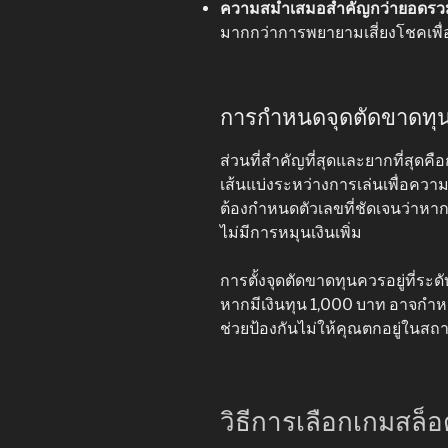
ความสม่ำเสมอสำคัญกว่ายอดรว
มากกว่าการพยายามเสี่ยงโชคเพื่อ
การกำหนดจุดตัดขาดทุน
ส่วนที่สำคัญที่สุดและยากที่สุด
เส้นแบ่งระหว่างการเล่นเพื่อควา
ต้องกำหนดตัวเลขที่ชัดเจนว่าหากเ
ไม่มีการหมุนเงินเพิ่ม
การตั้งจุดตัดขาดทุนควรอยู่ที่ระด
หากมีเงินทุน 1,000 บาท อาจกำหน
ช่วยป้องกันไม่ให้คุณตกอยู่ในสถ
วิธีการเลือกเกมสล็อ