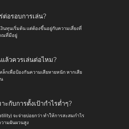
หร่ต่อรอบการเล่น?
ุนเริ่มต้น แต่ต้องขึ้นอยู่กับความเสี่ยงที่
ี่มีอยู่
ุนแล้วควรเล่นต่อไหม?
ล็กเพื่อป้องกันความเสียหายหนัก หากเสีย
อน
ะกับการตั้งเป้ากำไรต่ำๆ?
atility) จะจ่ายบ่อยกว่า ทำให้การสะสมกำไร
มความผันผวนสูง