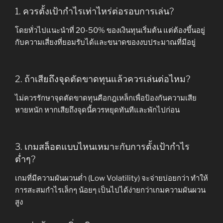
1. ควรตั้งเป้ากำไรเท่าไหร่ต่อรอบการเล่น?
โดยทั่วไปแนะนำที่ 20-50% ของเงินทุนเริ่มต้น แต่ต้องขึ้นอยู่
กับความเสี่ยงที่ยอมรับได้และขนาดของงบประมาณที่มีอยู่
2. ถ้าเสียถึงจุดตัดขาดทุนแล้วควรเล่นต่อไหม?
ไม่ควรรักษาจุดตัดขาดทุนคือกฎเหล็กเพื่อป้องกันความเสีย
หายหนัก หากเสียถึงจุดนี้ควรหยุดทันทีและพักไปก่อน
3. เกมสล็อตแบบไหนเหมาะกับการตั้งเป้ากำไร
ต่ำๆ?
เกมที่มีความผันผวนต่ำ (Low Volatility) จะจ่ายบ่อยกว่า ทำให้
การสะสมกำไรเล็กๆ น้อยๆ เป็นไปได้ง่ายกว่าเกมความผันผวน
สูง