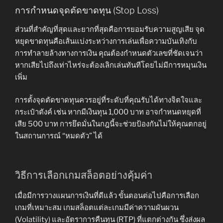
การกำหนดจุดตัดขาดทุน (Stop Loss)
ส่วนที่สำคัญที่สุดและยากที่สุดคือการยอมรับความสูญเสีย จุด
หยุดขาดทุนคือเส้นแบ่งระหว่างการเล่นเพื่อความบันเทิงกับ
การทำลายล้างทางการเงิน คุณต้องกำหนดตัวเลขที่ชัดเจนว่า
หากเสียไปถึงเท่าไหร่จะต้องเลิกเล่นทันทีโดยไม่มีการหมุนเงิน
เพิ่ม
การตั้งจุดตัดขาดทุนควรอยู่ที่ระดับที่คุณรับได้ทางจิตใจและ
กระเป๋าตังค์ เช่น หากมีเงินทุน 1,000 บาท อาจกำหนดหยุดที่
เสีย 500 บาท การยึดมั่นในกฎนี้จะช่วยป้องกันไม่ให้คุณตกอยู่
ในสถานการณ์ “หมดตัว” ได้
วิธีการเลือกเกมสล็อตอย่างคุ้มค่า
เมื่อมีการวางแผนการเงินที่ดีแล้ว ขั้นตอนต่อไปคือการเลือก
เกมที่เหมาะสม เกมสล็อตแต่ละเกมมีค่าความผันผวน
(Volatility) และอัตราการคืนทุน (RTP) ที่แตกต่างกัน ซึ่งส่งผล