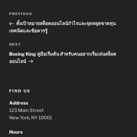
Post
Previous
PREVIOUS
navigation
Post
ตั้งเป้าหมายสล็อตออนไลน์กำไรและจุดหยุดขาดทุน
เทคนิคและข้อควรรู้
Next
NEXT
Post
Boxing King คู่มือเริ่มต้น สำหรับคนอยากเริ่มเล่นสล็อต
ออนไลน์
FIND US
Address
123 Main Street
New York, NY 10001
Hours