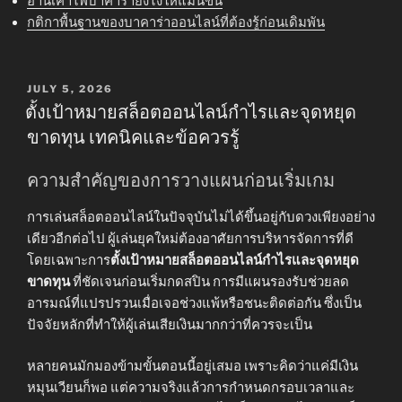
อ่านเค้าไพ่บาคาร่ายังไงให้แม่นขึ้น
กติกาพื้นฐานของบาคาร่าออนไลน์ที่ต้องรู้ก่อนเดิมพัน
POSTED
JULY 5, 2026
ON
ตั้งเป้าหมายสล็อตออนไลน์กำไรและจุดหยุด
ขาดทุน เทคนิคและข้อควรรู้
ความสำคัญของการวางแผนก่อนเริ่มเกม
การเล่นสล็อตออนไลน์ในปัจจุบันไม่ได้ขึ้นอยู่กับดวงเพียงอย่าง
เดียวอีกต่อไป ผู้เล่นยุคใหม่ต้องอาศัยการบริหารจัดการที่ดี
โดยเฉพาะการ
ตั้งเป้าหมายสล็อตออนไลน์กำไรและจุดหยุด
ขาดทุน
ที่ชัดเจนก่อนเริ่มกดสปิน การมีแผนรองรับช่วยลด
อารมณ์ที่แปรปรวนเมื่อเจอช่วงแพ้หรือชนะติดต่อกัน ซึ่งเป็น
ปัจจัยหลักที่ทำให้ผู้เล่นเสียเงินมากกว่าที่ควรจะเป็น
หลายคนมักมองข้ามขั้นตอนนี้อยู่เสมอ เพราะคิดว่าแค่มีเงิน
หมุนเวียนก็พอ แต่ความจริงแล้วการกำหนดกรอบเวลาและ