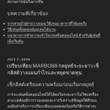
สถานการณ์จริงมากขึ้น
บทความที่เกี่ยวข้อง
จากสายมั่วสู่สายวางแผน วิธีเล่นบาคาร่าที่ได้ผลจริง
วิธีเล่นสล็อตทุนน้อยเล่นได้นาน
แนวทางการทำความเข้าใจเกมสล็อตออนไลน์ สำหรับผู้เล่นที่
เพิ่งเริ่มต้น
POSTED
JULY 7, 2026
ON
เปรียบเทียบ MARBO88 กลยุทธ์ระยะยาว เช็
กลิสต์วางแผนกำไรและหยุดขาดทุน
เช็กลิสต์เตรียมความพร้อมก่อนเริ่มกลยุทธ์
การจะเล่นสล็อตออนไลน์ให้ได้ผลในระยะยาวไม่ใช่แค่เรื่อง
ดวง แต่ต้องมีการวางแผนและการวิเคราะห์ข้อมูลให้ดีก่อน
ลงมือทำจริง การเปรียบเทียบแพลตฟอร์มหรือวิธีการต่างๆ