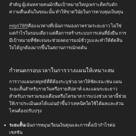
สำคัญ ผู้เล่นหลายคนมักลืมเป้าหมายใหญ่เพราะติดกับดัก
ความตื่นเต้นในขณะนั้น ทำให้ขาดวินัยในการควบคุมเงินทุน
mlpt789
คือแนวทางที่เน้นการมองภาพรวมระยะยาว ไม่ใช่
แค่กำไรในรอบเดียว แต่คือการสร้างระบบการเล่นที่ยั่งยืน การ
มีเป้าหมายที่ชัดเจนจะช่วยลดอารมณ์ชั่ววูบและทำให้ตัดสิน
ใจได้ถูกต้องมากขึ้นในสถานการณ์กดดัน
กำหนดกรอบเวลาในการวางแผนให้เหมาะสม
การวางแผนกลยุทธ์ที่ดีต้องระบุช่วงเวลาให้ชัดเจน เช่น แผน
ระยะสั้นสำหรับรายวันหรือรายสัปดาห์ และแผนระยะยาว
สำหรับภาพรวมของเดือนหรือไตรมาส การแบ่งช่วงเวลานี้ช่วย
ให้เราประเมินผลได้แม่นยำขึ้นว่าเทคนิคใดใช้ได้ผลและส่วน
ไหนต้องปรับปรุง
ระยะสั้น
เน้นการหมุนเวียนเงินทุนและการตั้งเป้ากำไรต่อ
เซสชัน