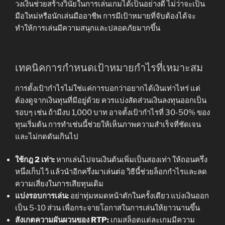
วงเงินช่วยสร้างวินัยในการเล่นเกมได้เป็นอย่างดี ไม่ว่าจะเป็น
มือใหม่หรือนักเล่นมืออาชีพ การมีเป้าหมายที่จับต้องได้จะ
ทำให้การเล่นมีความสนุกและปลอดภัยมากขึ้น
เทคนิคการกำหนดเป้าหมายกำไรที่เหมาะสม
การตั้งเป้ากำไรไม่ใช่แค่การบอกว่าอยากได้เงินเท่าไหร่ แต่
ต้องดูจากเงินทุนที่มีอยู่ด้วย ควรแบ่งสัดส่วนเงินลงทุนออกเป็น
รอบๆ เช่น ถ้ามีงบ 1,000 บาท อาจตั้งเป้ากำไรที่ 30-50% ของ
ทุนเริ่มต้น การทำเช่นนี้ช่วยให้เห็นภาพความสำเร็จที่ชัดเจน
และไม่กดดันเกินไป
ใช้กฎ 2 เท่า:
หากเล่นไปจนเงินต้นเพิ่มเป็นสองเท่า ให้ถอนครึ่ง
หนึ่งเก็บไว้ แล้วนำอีกครึ่งมาเล่นต่อ วิธีนี้ช่วยล็อกกำไรและลด
ความเสี่ยงในการเสียทุนเดิม
แบ่งรอบการเล่น:
อย่าทุ่มหมดหน้าตักในครั้งเดียว แบ่งเงินออก
เป็น 5-10 ส่วน เพื่อกระจายโอกาสในการเล่นให้ยาวนานขึ้น
สังเกตความผันผวนของ RTP:
เกมสล็อตแต่ละเกมมีความ