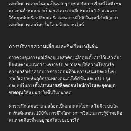
เทคนิคการแบ่งเงินทุนเป็นรอบๆ จะช่วยจัดการเรื่องนี้ได้ดี เช่น
แบ่งทุนทั้งหมดออกเป็น 5 ส่วน หากเสียหมดใน 1-2 ส่วนแรก
ให้หยุดพักหรือเปลี่ยนเครื่องเล่น การมีวินัยในจุดนี้สำคัญกว่า
เทคนิคการเล่นใดๆ ในโลกสล็อตออนไลน์
การบริหารความเสี่ยงและจิตวิทยาผู้เล่น
การควบคุมอารมณ์คือกุญแจสำคัญ เมื่อคุณตั้งเป้าไว้แล้ว ต้อง
ยึดมั่นตามแผนอย่างเคร่งครัด อย่าปล่อยให้ความโลภหรือ
ความกลัวเข้าครอบงำ การจดบันทึกผลการเล่นแต่ละครั้งจะ
ช่วยวิเคราะห์พฤติกรรมของตนเองได้ดีขึ้น และปรับปรุง
กลยุทธ์ในการ
ตั้งเป้าหมายสล็อตออนไลน์กำไรและจุดหยุด
ขาดทุน
ให้แม่นยำยิ่งขึ้นในอนาคต
ควรระลึกเสมอว่าเกมสล็อตเป็นเกมแห่งโอกาส ไม่มีระบบใด
การันตีผลชนะ 100% การมีวินัยทางการเงินและการรู้จักพอคือ
หนทางเดียวที่จะอยู่รอดในระยะยาวได้