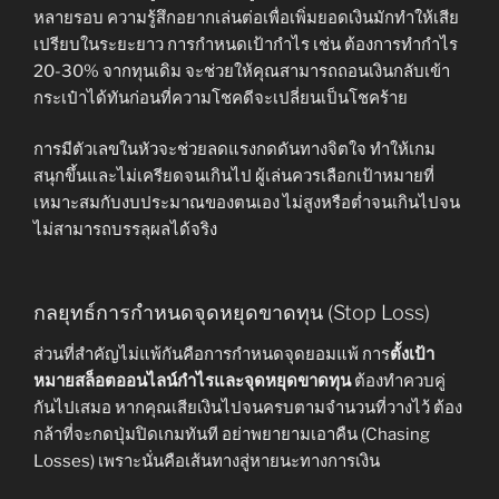
หลายรอบ ความรู้สึกอยากเล่นต่อเพื่อเพิ่มยอดเงินมักทำให้เสีย
เปรียบในระยะยาว การกำหนดเป้ากำไร เช่น ต้องการทำกำไร
20-30% จากทุนเดิม จะช่วยให้คุณสามารถถอนเงินกลับเข้า
กระเป๋าได้ทันก่อนที่ความโชคดีจะเปลี่ยนเป็นโชคร้าย
การมีตัวเลขในหัวจะช่วยลดแรงกดดันทางจิตใจ ทำให้เกม
สนุกขึ้นและไม่เครียดจนเกินไป ผู้เล่นควรเลือกเป้าหมายที่
เหมาะสมกับงบประมาณของตนเอง ไม่สูงหรือต่ำจนเกินไปจน
ไม่สามารถบรรลุผลได้จริง
กลยุทธ์การกำหนดจุดหยุดขาดทุน (Stop Loss)
ส่วนที่สำคัญไม่แพ้กันคือการกำหนดจุดยอมแพ้ การ
ตั้งเป้า
หมายสล็อตออนไลน์กำไรและจุดหยุดขาดทุน
ต้องทำควบคู่
กันไปเสมอ หากคุณเสียเงินไปจนครบตามจำนวนที่วางไว้ ต้อง
กล้าที่จะกดปุ่มปิดเกมทันที อย่าพยายามเอาคืน (Chasing
Losses) เพราะนั่นคือเส้นทางสู่หายนะทางการเงิน