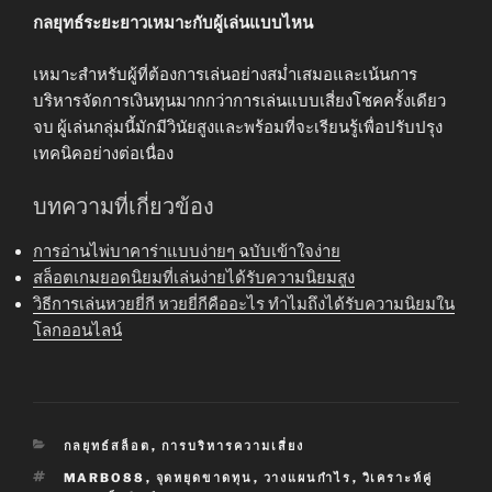
กลยุทธ์ระยะยาวเหมาะกับผู้เล่นแบบไหน
เหมาะสำหรับผู้ที่ต้องการเล่นอย่างสม่ำเสมอและเน้นการ
บริหารจัดการเงินทุนมากกว่าการเล่นแบบเสี่ยงโชคครั้งเดียว
จบ ผู้เล่นกลุ่มนี้มักมีวินัยสูงและพร้อมที่จะเรียนรู้เพื่อปรับปรุง
เทคนิคอย่างต่อเนื่อง
บทความที่เกี่ยวข้อง
การอ่านไพ่บาคาร่าแบบง่ายๆ ฉบับเข้าใจง่าย
สล็อตเกมยอดนิยมที่เล่นง่ายได้รับความนิยมสูง
วิธีการเล่นหวยยี่กี หวยยี่กีคืออะไร ทำไมถึงได้รับความนิยมใน
โลกออนไลน์
CATEGORIES
กลยุทธ์สล็อต
,
การบริหารความเสี่ยง
TAGS
MARBO88
,
จุดหยุดขาดทุน
,
วางแผนกำไร
,
วิเคราะห์คู่