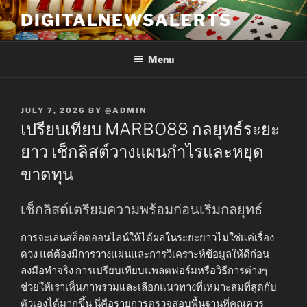
Skip
DIGITALNEWSALERTS
to
content
Menu
POSTED
JULY 7, 2026
BY
@ADMIN
ON
เปรียบเทียบ MARBO88 กลยุทธ์ระยะ
ยาว เช็กลิสต์วางแผนกำไรและหยุด
ขาดทุน
เช็กลิสต์เตรียมความพร้อมก่อนเริ่มกลยุทธ์
การจะเล่นสล็อตออนไลน์ให้ได้ผลในระยะยาวไม่ใช่แค่เรื่อง
ดวง แต่ต้องมีการวางแผนและการวิเคราะห์ข้อมูลให้ดีก่อน
ลงมือทำจริง การเปรียบเทียบแพลตฟอร์มหรือวิธีการต่างๆ
ช่วยให้เราเห็นภาพรวมและเลือกแนวทางที่เหมาะสมที่สุดกับ
ตัวเองได้มากขึ้น นี่คือรายการตรวจสอบพื้นฐานที่คุณควร