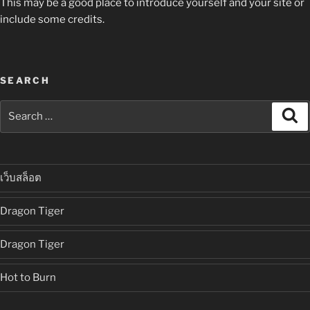
This may be a good place to introduce yourself and your site or
include some credits.
SEARCH
Search
Se
for:
เว็บสล็อต
Dragon Tiger
Dragon Tiger
Hot to Burn