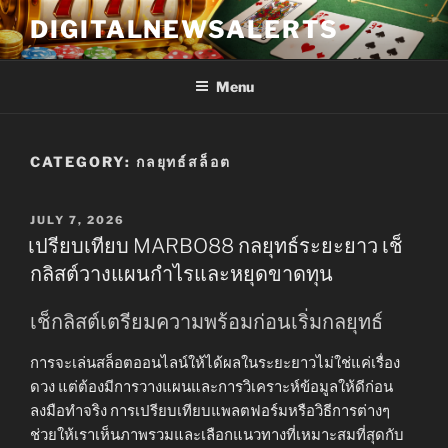
Skip
DIGITALNEWSALERTS
to
content
Menu
CATEGORY:
กลยุทธ์สล็อต
POSTED
JULY 7, 2026
ON
เปรียบเทียบ MARBO88 กลยุทธ์ระยะยาว เช็
กลิสต์วางแผนกำไรและหยุดขาดทุน
เช็กลิสต์เตรียมความพร้อมก่อนเริ่มกลยุทธ์
การจะเล่นสล็อตออนไลน์ให้ได้ผลในระยะยาวไม่ใช่แค่เรื่อง
ดวง แต่ต้องมีการวางแผนและการวิเคราะห์ข้อมูลให้ดีก่อน
ลงมือทำจริง การเปรียบเทียบแพลตฟอร์มหรือวิธีการต่างๆ
ช่วยให้เราเห็นภาพรวมและเลือกแนวทางที่เหมาะสมที่สุดกับ