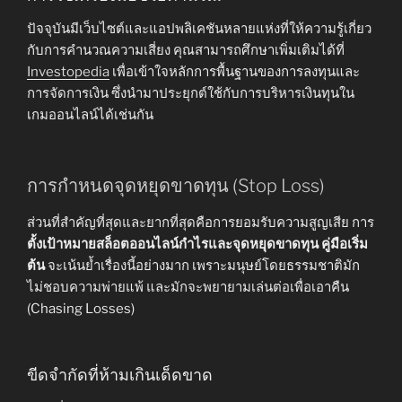
ปัจจุบันมีเว็บไซต์และแอปพลิเคชันหลายแห่งที่ให้ความรู้เกี่ยว
กับการคำนวณความเสี่ยง คุณสามารถศึกษาเพิ่มเติมได้ที่
Investopedia
เพื่อเข้าใจหลักการพื้นฐานของการลงทุนและ
การจัดการเงิน ซึ่งนำมาประยุกต์ใช้กับการบริหารเงินทุนใน
เกมออนไลน์ได้เช่นกัน
การกำหนดจุดหยุดขาดทุน (Stop Loss)
ส่วนที่สำคัญที่สุดและยากที่สุดคือการยอมรับความสูญเสีย การ
ตั้งเป้าหมายสล็อตออนไลน์กำไรและจุดหยุดขาดทุน คู่มือเริ่ม
ต้น
จะเน้นย้ำเรื่องนี้อย่างมาก เพราะมนุษย์โดยธรรมชาติมัก
ไม่ชอบความพ่ายแพ้ และมักจะพยายามเล่นต่อเพื่อเอาคืน
(Chasing Losses)
ขีดจำกัดที่ห้ามเกินเด็ดขาด