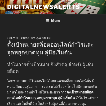
Skip
DIGITALNEWSALERTS
to
content
Menu
POSTED
JULY 5, 2026
BY
@ADMIN
ON
ตั้งเป้าหมายสล็อตออนไลน์กำไรและ
จุดหยุดขาดทุน คู่มือเริ่มต้น
ทำไมการตั้งเป้าหมายจึงสำคัญสำหรับผู้เล่น
สล็อต
โลกของเกมคาสิโนออนไลน์โดยเฉพาะสล็อตออนไลน์นั้น มี
ความผันผวนสูงมาก การจะเล่นไปเรื่อยๆ โดยไม่มีแผนรองรับ
มักนำไปสู่ผลลัพธ์ที่ไม่ดีในระยะยาว การ
ตั้งเป้าหมายสล็อต
ออนไลน์กำไรและจุดหยุดขาดทุน คู่มือเริ่มต้น
จึงไม่ใช่แค่ทาง
เลือก แต่เป็นสิ่งที่จำเป็นสำหรับผู้เล่นที่ต้องการควบคุม