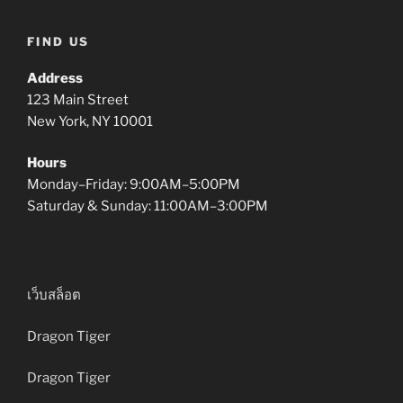
FIND US
Address
123 Main Street
New York, NY 10001
Hours
Monday–Friday: 9:00AM–5:00PM
Saturday & Sunday: 11:00AM–3:00PM
เว็บสล็อต
Dragon Tiger
Dragon Tiger