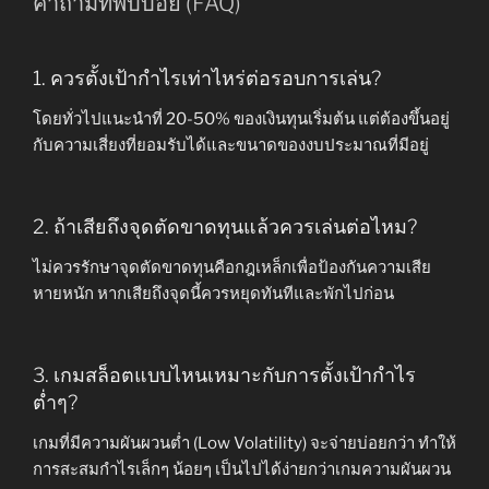
คำถามที่พบบ่อย (FAQ)
1. ควรตั้งเป้ากำไรเท่าไหร่ต่อรอบการเล่น?
โดยทั่วไปแนะนำที่ 20-50% ของเงินทุนเริ่มต้น แต่ต้องขึ้นอยู่
กับความเสี่ยงที่ยอมรับได้และขนาดของงบประมาณที่มีอยู่
2. ถ้าเสียถึงจุดตัดขาดทุนแล้วควรเล่นต่อไหม?
ไม่ควรรักษาจุดตัดขาดทุนคือกฎเหล็กเพื่อป้องกันความเสีย
หายหนัก หากเสียถึงจุดนี้ควรหยุดทันทีและพักไปก่อน
3. เกมสล็อตแบบไหนเหมาะกับการตั้งเป้ากำไร
ต่ำๆ?
เกมที่มีความผันผวนต่ำ (Low Volatility) จะจ่ายบ่อยกว่า ทำให้
การสะสมกำไรเล็กๆ น้อยๆ เป็นไปได้ง่ายกว่าเกมความผันผวน