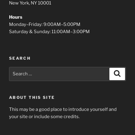
New York, NY 10001
Hours
Monday–Friday: 9:00AM–5:00PM
Saturday & Sunday: 11:00AM–3:00PM
SEARCH
Search
Search
for:
ABOUT THIS SITE
This may be a good place to introduce yourself and
your site or include some credits.