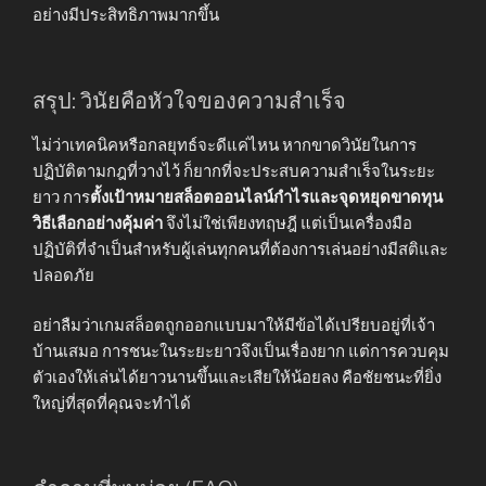
อย่างมีประสิทธิภาพมากขึ้น
สรุป: วินัยคือหัวใจของความสำเร็จ
ไม่ว่าเทคนิคหรือกลยุทธ์จะดีแค่ไหน หากขาดวินัยในการ
ปฏิบัติตามกฎที่วางไว้ ก็ยากที่จะประสบความสำเร็จในระยะ
ยาว การ
ตั้งเป้าหมายสล็อตออนไลน์กำไรและจุดหยุดขาดทุน
วิธีเลือกอย่างคุ้มค่า
จึงไม่ใช่เพียงทฤษฎี แต่เป็นเครื่องมือ
ปฏิบัติที่จำเป็นสำหรับผู้เล่นทุกคนที่ต้องการเล่นอย่างมีสติและ
ปลอดภัย
อย่าลืมว่าเกมสล็อตถูกออกแบบมาให้มีข้อได้เปรียบอยู่ที่เจ้า
บ้านเสมอ การชนะในระยะยาวจึงเป็นเรื่องยาก แต่การควบคุม
ตัวเองให้เล่นได้ยาวนานขึ้นและเสียให้น้อยลง คือชัยชนะที่ยิ่ง
ใหญ่ที่สุดที่คุณจะทำได้