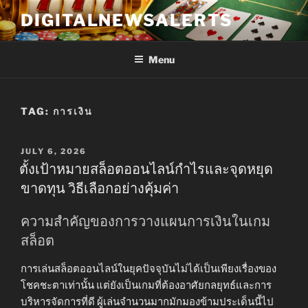
Skip
DIGITALNEWSALERTS
to
content
Menu
TAG:
การเงิน
POSTED
JULY 6, 2026
ON
ตั้งเป้าหมายสล็อตออนไลน์กำไรและจุดหยุด
ขาดทุน วิธีเลือกอย่างคุ้มค่า
ความสำคัญของการวางแผนการเงินในเกม
สล็อต
การเล่นสล็อตออนไลน์ในยุคปัจจุบันไม่ได้เป็นเพียงเรื่องของ
โชคชะตาเท่านั้น แต่ยังเป็นเกมที่ต้องอาศัยกลยุทธ์และการ
บริหารจัดการที่ดี ผู้เล่นจำนวนมากมักมองข้ามประเด็นนี้ไป