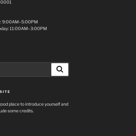
 10001
y: 9:00AM–5:00PM
unday: 11:00AM–3:00PM
Search
SITE
ood place to introduce yourself and
clude some credits.