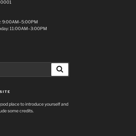
 10001
y: 9:00AM–5:00PM
unday: 11:00AM–3:00PM
Search
SITE
ood place to introduce yourself and
clude some credits.